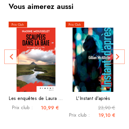
Vous aimerez aussi
P
navigate_before
navigate_next
Les enquêtes de Laura Claes...
L'Instant d'après
Prix club :
10,99 €
23,90 €
Prix club :
19,10 €