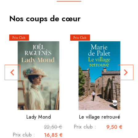
Nos coups de cœur
P
navigate_before
navigate_next
Lady Mond
Le village retrouvé
22,50 €
Prix club :
9,50 €
Prix club :
16,85 €