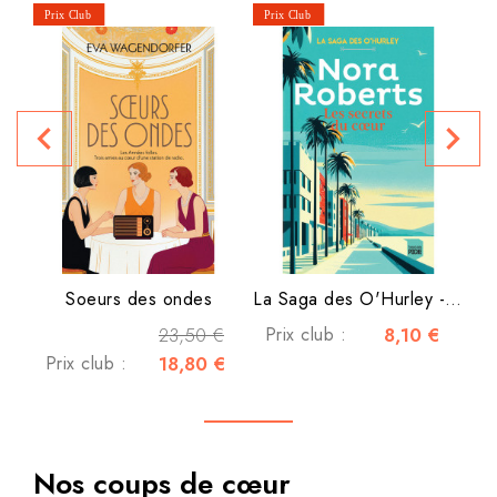
P
navigate_before
navigate_next
Soeurs des ondes
La Saga des O'Hurley - Tome...
23,50 €
Prix club :
8,10 €
Prix club :
18,80 €
Nos coups de cœur