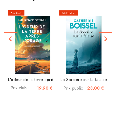
navigate_before
navigate_next
L'odeur de la terre après...
La Sorcière sur la falaise
Prix club :
19,90 €
23,00 €
Prix public :