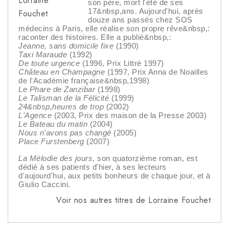
son père, mort l'été de ses
17&nbsp,ans. Aujourd'hui, après
douze ans passés chez SOS
médecins à Paris, elle réalise son propre rêve&nbsp,:
raconter des histoires. Elle a publié&nbsp,:
Jeanne, sans domicile fixe
(1990)
Taxi Maraude
(1992)
De toute urgence
(1996, Prix Littré 1997)
Château en Champagne
(1997, Prix Anna de Noailles
de l'Académie française&nbsp,1998)
Le Phare de Zanzibar
(1998)
Le Talisman de la Félicité
(1999)
24&nbsp,heures de trop
(2002)
L'Agence
(2003, Prix des maison de la Presse 2003)
Le Bateau du matin
(2004)
Nous n'avons pas changé
(2005)
Place Furstenberg
(2007)
La Mélodie des jours
, son quatorzième roman, est
dédié à ses patients d'hier, à ses lecteurs
d'aujourd'hui, aux petits bonheurs de chaque jour, et à
Giulio Caccini.
Voir nos autres titres de Lorraine Fouchet