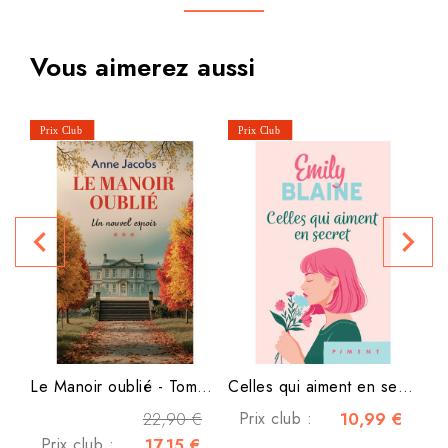
Vous aimerez aussi
navigate_before
navigate_next
P
Le Manoir oublié - Tome 3 -...
Celles qui aiment en secret
22,90 €
Prix club :
10,99 €
Prix club :
17,15 €