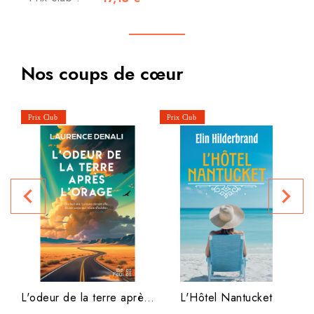
Nos coups de cœur
P
navigate_before
navigate_next
L'odeur de la terre après...
L'Hôtel Nantucket