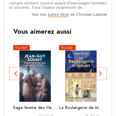
romans sonnent comme autant d'hommages humbles
et sincères. Il est l'auteur notamment de :
Voir nos autres titres de Christian Laborie
Vous aimerez aussi
navigate_before
navigate_next
Prix 
Sage-femme des Hautes Terres
La Boulangerie de minuit