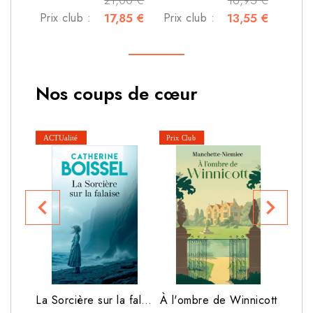
21,00 €
16,95 €
Prix club :
17,85 €
Prix club :
13,55 €
Nos coups de cœur
navigate_before
navigate_next
Prix 
La Sorcière sur la falaise
À l'ombre de Winnicott