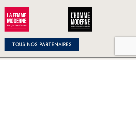
TOUS NOS PARTENAIRES
FRANCE LOISIRS
NOS ENGAGEMENTS
LE CLUB À VOTRE SERVICE
France Loisirs: Achat en ligne de livres, romans, jeux et jouets à
prix préférentiels. Les meilleurs livres sélectionnés par France
Loisirs : romans, suspense, thriller, policier, humour, livre
jeunesse, vie pratique, beaux livres, bandes dessinées, mangas,