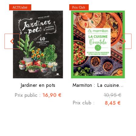
navigate_before
navigate_next
P
Jardiner en pots
Marmiton : La cuisine...
16,90 €
10,95 €
Prix public :
Prix club :
8,45 €