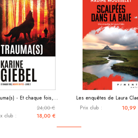
uma(s) - Et chaque fois,...
Les enquêtes de Laura Clae
24,00 €
Prix club :
10,99
ix club :
18,00 €