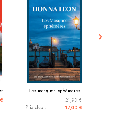
Les Lam
Prix club :
navigate_next
s...
Les masques éphémères
 €
21,90 €
Prix club :
17,00 €