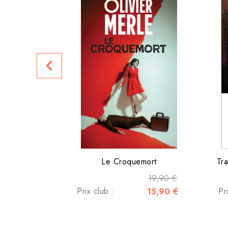
navigate_before
Le Croquemort
Tra
19,90 €
Prix club :
15,90 €
Pr