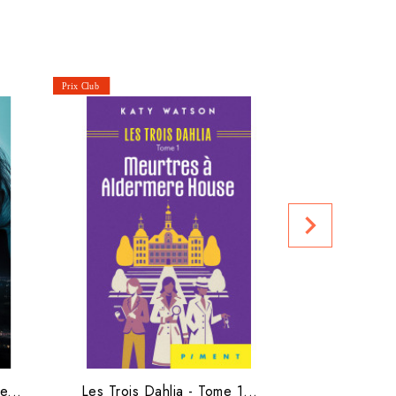
Ils regard
Prix club :
navigate_next
e...
Les Trois Dahlia - Tome 1...