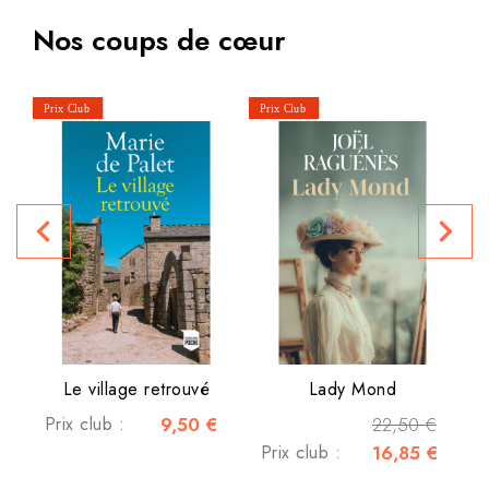
Nos coups de cœur
P
navigate_before
navigate_next
Le village retrouvé
Lady Mond
Prix club :
9,50 €
22,50 €
Prix club :
16,85 €