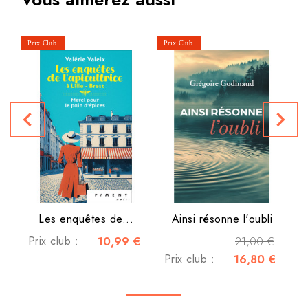
navigate_before
navigate_next
Les enquêtes de...
Ainsi résonne l'oubli
Prix club :
10,99 €
21,00 €
Prix club :
16,80 €