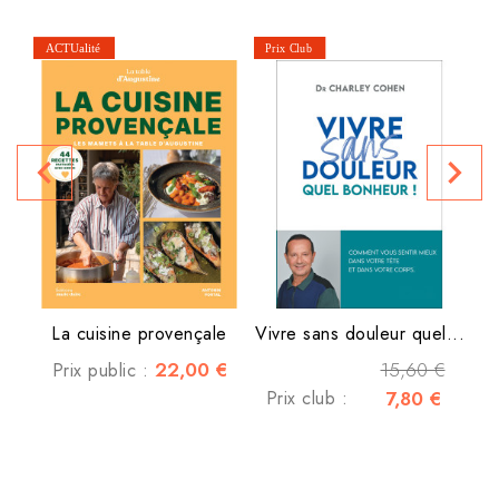
M
navigate_before
navigate_next
La cuisine provençale
Vivre sans douleur quel...
22,00 €
15,60 €
Prix public :
Prix club :
7,80 €