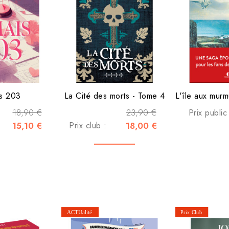
is 203
La Cité des morts - Tome 4
18,90 €
23,90 €
Prix public
15,10 €
Prix club :
18,00 €