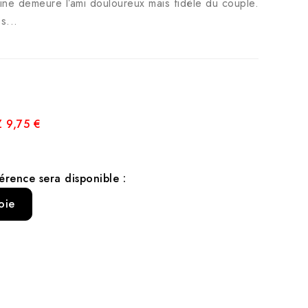
ine demeure l’ami douloureux mais fidèle du couple.
s...
 9,75 €
érence sera disponible :
oie