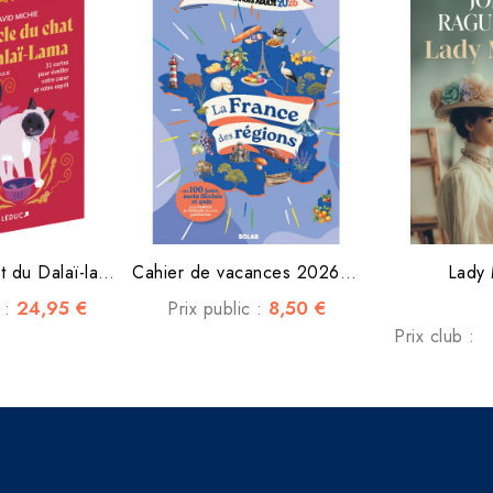
Oracle du chat du Dalaï-lama
Cahier de vacances 2026 La...
Lady
24,95 €
8,50 €
c :
Prix public :
Prix club :