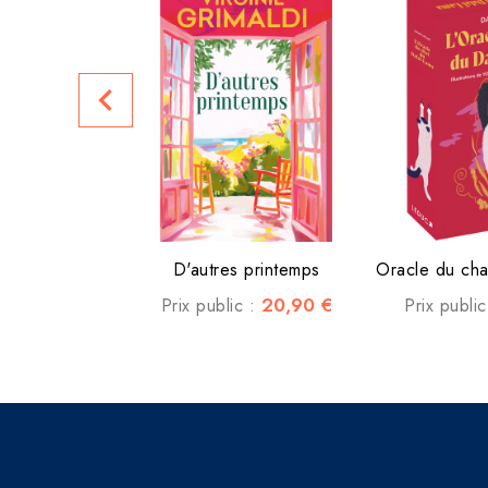
navigate_before
D'autres printemps
20,90 €
Prix public :
Prix publi