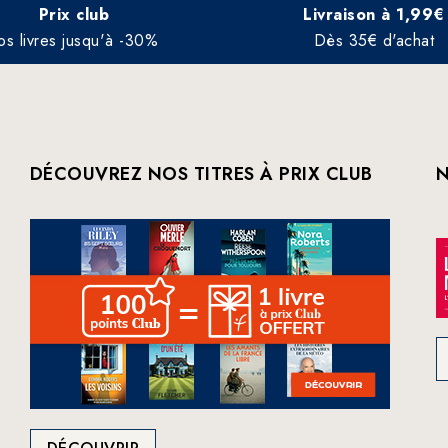
Prix club
Livraison à 1,99€
os livres jusqu'à -30%
Dès 35€ d'achat
DÉCOUVREZ NOS TITRES À PRIX CLUB
N