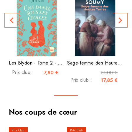
navigate_before
navigate_next
P
Les Blydon - Tome 2 - Une...
Sage-femme des Hautes Terres
Prix club :
7,80 €
21,00 €
Prix club :
17,85 €
Nos coups de cœur