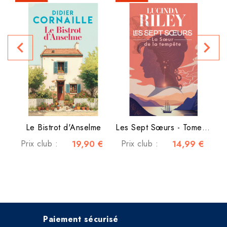
navigate_before
navigate_next
P
Le Bistrot d'Anselme
Les Sept Sœurs - Tome 2 -...
Prix club :
19,90 €
Prix club :
14,99 €
Paiement sécurisé