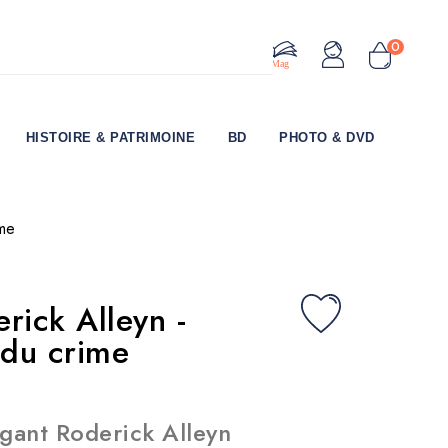
0
Le Mag
HISTOIRE & PATRIMOINE
BD
PHOTO & DVD
ime
rick Alleyn -
 du crime
égant Roderick Alleyn