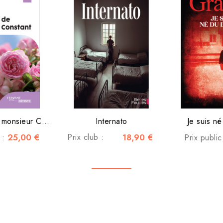
Les Roses de monsieur Constant
Internato
Je suis né
25,00 €
Prix club :
18,90 €
c :
Prix public