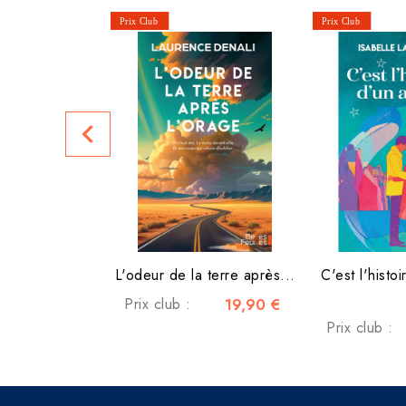
navigate_before
L'odeur de la terre après...
C'est l'histo
Prix club :
19,90 €
Prix club :