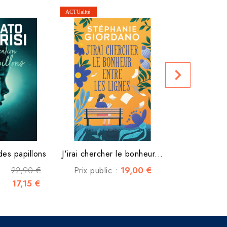
Prix publi
navigate_next
des papillons
J'irai chercher le bonheur...
22,90 €
19,00 €
Prix public :
17,15 €