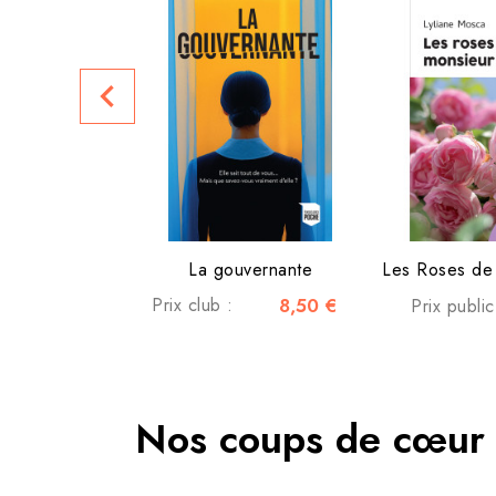
navigate_before
La gouvernante
Prix club :
8,50 €
Prix publi
Nos coups de cœur