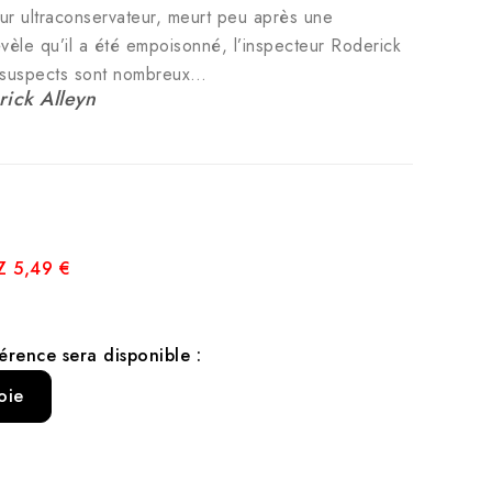
eur ultraconservateur, meurt peu après une
évèle qu’il a été empoisonné, l’inspecteur Roderick
s suspects sont nombreux…
ick Alleyn
 5,49 €
érence sera disponible :
oie