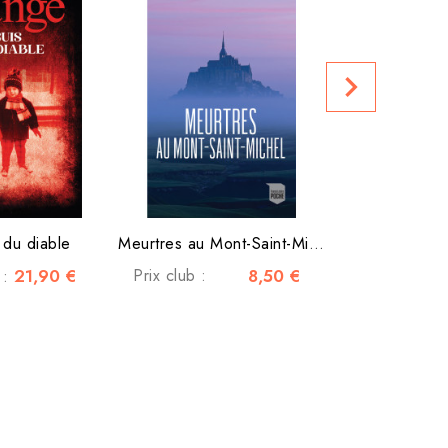
La fille du 
Prix public
navigate_next
 du diable
Meurtres au Mont-Saint-Michel
21,90 €
Prix club :
8,50 €
 :