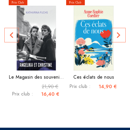
L
navigate_before
navigate_next
Le Magasin des souvenirs -...
Ces éclats de nous
21,90 €
Prix club :
14,90 €
Prix club :
16,40 €