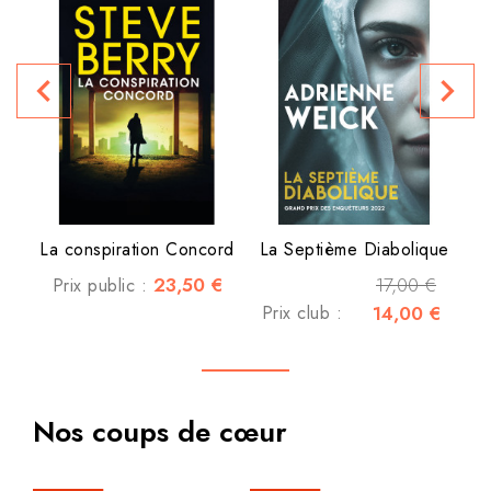
navigate_before
navigate_next
P
La conspiration Concord
La Septième Diabolique
23,50 €
17,00 €
Prix public :
Prix club :
14,00 €
Nos coups de cœur