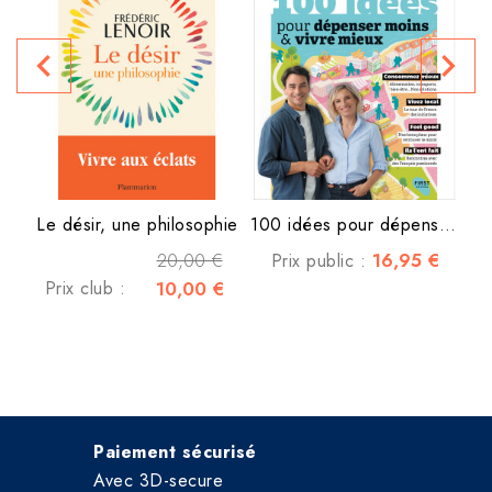
navigate_before
navigate_next
Le désir, une philosophie
100 idées pour dépenser...
20,00 €
16,95 €
Prix public :
Prix club :
10,00 €
Paiement sécurisé
Avec 3D-secure