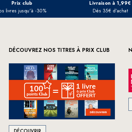
Prix club
Livraison à 1,99€
os livres jusqu'à -30%
Dès 35€ d'achat
DÉCOUVREZ NOS TITRES À PRIX CLUB
N
DÉCOUVRIR