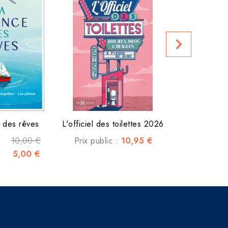
C'est mo
Prix public
navigate_next
 des rêves
L'officiel des toilettes 2026
10,00 €
10,95 €
Prix public :
5,00 €