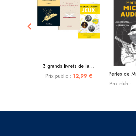
navigate_before
3 grands livrets de la...
Perles de M
12,99 €
Prix public :
Prix club :