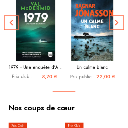
navigate_before
navigate_next
P
1979 - Une enquête d'Allie...
Un calme blanc
Prix club :
8,70 €
22,00 €
Prix public :
Nos coups de cœur