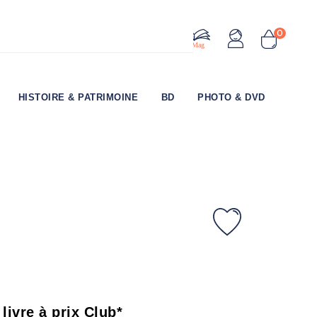
0
Le Mag
HISTOIRE & PATRIMOINE
BD
PHOTO & DVD
 livre à prix Club*