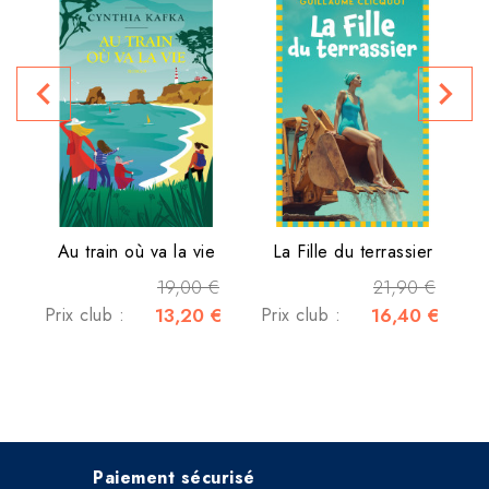
P
navigate_before
navigate_next
Au train où va la vie
La Fille du terrassier
19,00 €
21,90 €
Prix club :
13,20 €
Prix club :
16,40 €
Paiement sécurisé