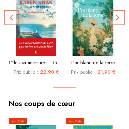
navigate_before
navigate_next
P
L'île aux murmures - Tome 1...
L'or blanc de la terre
22,90 €
21,90 €
Prix public :
Prix public :
Nos coups de cœur