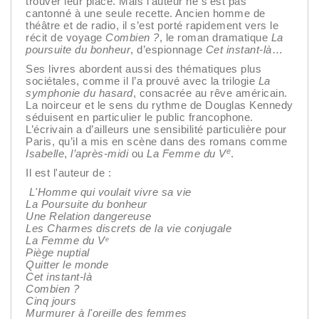
trouver leur place. Mais l’auteur ne s’est pas
cantonné à une seule recette. Ancien homme de
théâtre et de radio, il s’est porté rapidement vers le
récit de voyage
Combien ?
, le roman dramatique
La
poursuite du bonheur
, d’espionnage
Cet instant-là
…
Ses livres abordent aussi des thématiques plus
sociétales, comme il l’a prouvé avec la trilogie
La
symphonie du hasard
, consacrée au rêve américain.
La noirceur et le sens du rythme de Douglas Kennedy
séduisent en particulier le public francophone.
L’écrivain a d’ailleurs une sensibilité particulière pour
Paris, qu’il a mis en scène dans des romans comme
e
Isabelle
,
l’après-midi
ou
La Femme du V
.
Il est l'auteur de :
L'Homme qui voulait vivre sa vie
La Poursuite du bonheur
Une Relation dangereuse
Les Charmes discrets de la vie conjugale
La Femme du V
e
Piège nuptial
Quitter le monde
Cet instant-là
Combien ?
Cinq jours
Murmurer à l'oreille des femmes