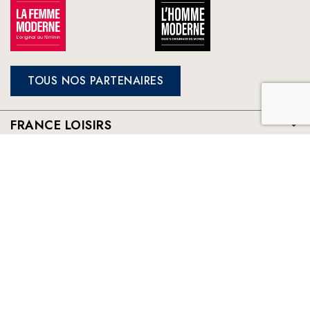
TOUS NOS PARTENAIRES
FRANCE LOISIRS
NOS ENGAGEMENTS
LE CLUB À VOTRE SERVICE
France Loisirs: Achat en ligne de livres, romans, jeux et jouets à
prix préférentiels. Les meilleurs livres sélectionnés par France
Loisirs : romans, suspense, thriller, policier, humour, livre
jeunesse, vie pratique, beaux livres, bandes dessinées, mangas,
young adult ...