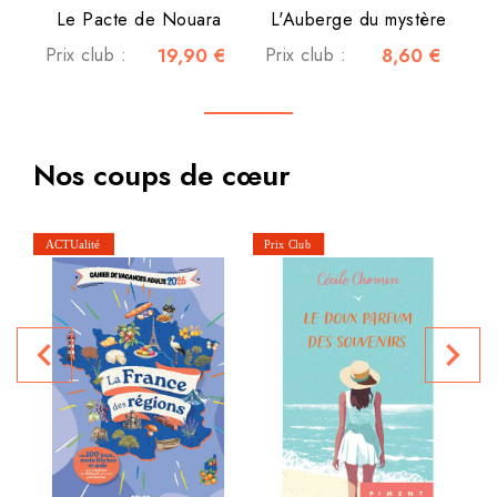
Le Pacte de Nouara
L'Auberge du mystère
Prix club :
19,90 €
Prix club :
8,60 €
Nos coups de cœur
navigate_before
navigate_next
P