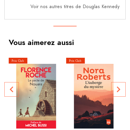
Voir nos autres titres de Douglas Kennedy
Vous aimerez aussi
navigate_before
navigate_next
P