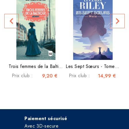
La
navigate_before
navigate_next
P
Trois femmes de la Baltique...
Les Sept Sœurs - Tome 1 - Maia
Prix club :
9,20 €
Prix club :
14,99 €
Paiement sécurisé
Avec 3D-secure