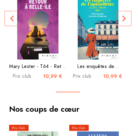
navigate_before
navigate_next
P
Mary Lester - T64 - Retour...
Les enquêtes de...
Prix club :
10,99 €
Prix club :
10,99 €
Nos coups de cœur