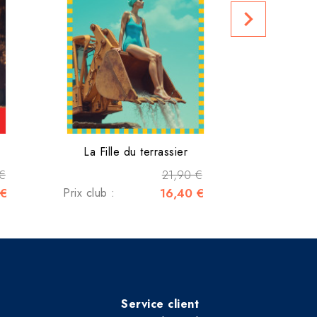
navigate_next
La Fille du terrassier
€
21,90 €
 €
Prix club :
16,40 €
Service client