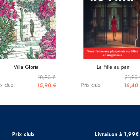
Villa Gloria
La Fille au pair
18,90 €
21,90 
ix club :
15,90 €
Prix club :
16,40
Prix club
Livraison à 1,99€