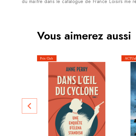
du maître dans le catalogue de France Loisirs me ré
Vous aimerez aussi
navigate_before