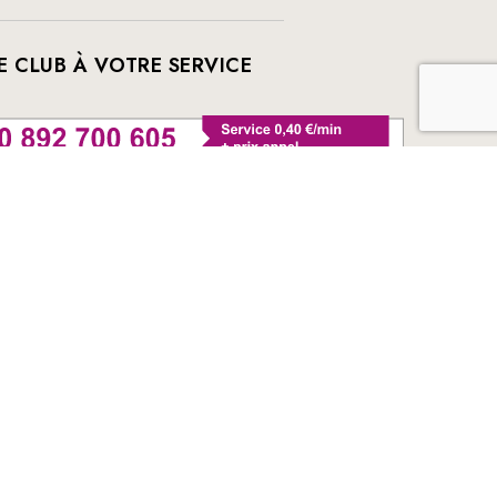
E CLUB À VOTRE SERVICE
ontactez-nous
uestions fréquentes
ivres sélectionnés par France Loisirs : romans,
angas, young adult ...