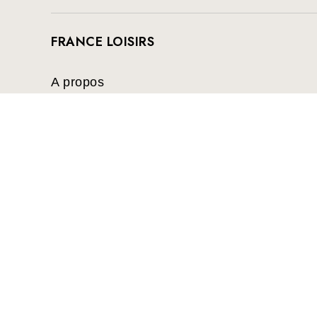
FRANCE LOISIRS
A propos
Ouvrir une boutique
Mentions Légales
Nos boutiques
France Loisirs: Achat en ligne de livr
suspense, thriller, policier, humour, 