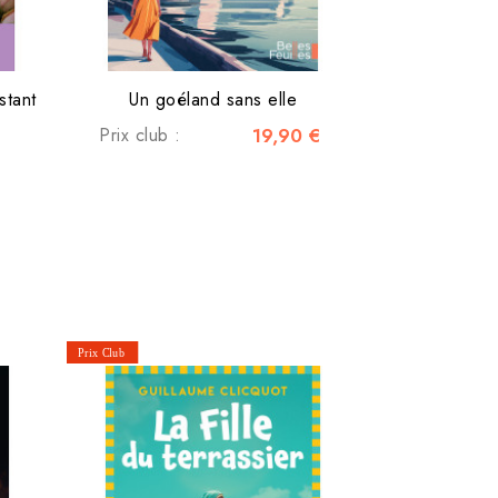
stant
Un goéland sans elle
Prix club :
19,90 €
Libérez-v
Prix pu