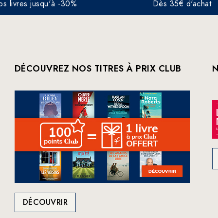
os livres jusqu'à -30%
Dès 35€ d'achat
DÉCOUVREZ NOS TITRES À PRIX CLUB
N
DÉCOUVRIR