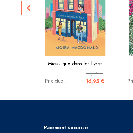
navigate_before
Mieux que dans les livres
19,95 €
Prix club :
16,95 €
Pr
Paiement sécurisé