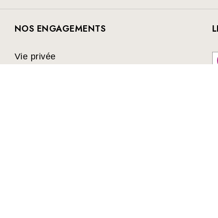
NOS ENGAGEMENTS
L
Vie privée
Politique de cookies
C
C.G.V.
Q
C.G.U.
Collectivités
Les avantages du Club
es, romans, jeux et jouets à prix préférentiels. Les meilleurs l
livre jeunesse, vie pratique, beaux livres, bandes dessinées, m