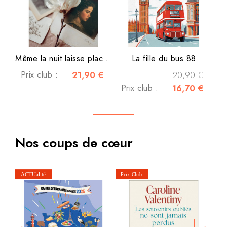
Même la nuit laisse place à...
La fille du bus 88
Prix club :
21,90 €
20,90 €
Prix club :
16,70 €
Nos coups de cœur
P