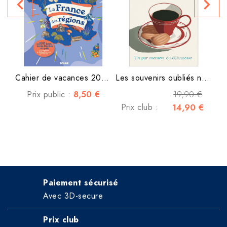
navigate_before
navigate_next
Cahier de vacances 2026 La...
Les souvenirs oubliés ne...
8,50 €
19,90 €
Prix public :
Prix club :
14,90 €
Paiement sécurisé
Avec 3D-secure
Prix club