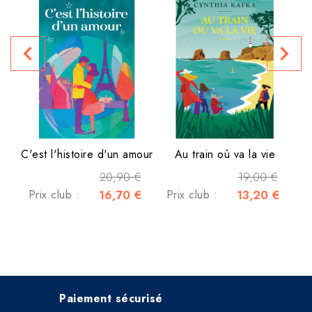
L
P
navigate_before
navigate_next
C'est l'histoire d'un amour
Au train où va la vie
20,90 €
19,00 €
Prix club :
16,70 €
Prix club :
13,20 €
Paiement sécurisé