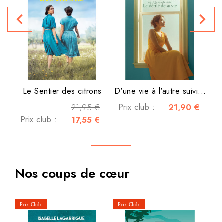
P
navigate_before
navigate_next
Le Sentier des citrons
D'une vie à l'autre suivi...
21,95 €
Prix club :
21,90 €
Prix club :
17,55 €
Nos coups de cœur