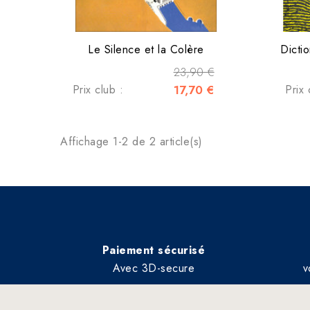
Le Silence et la Colère
Dicti
23,90 €
Prix club :
17,70 €
Prix 
Affichage 1-2 de 2 article(s)
Paiement sécurisé
Avec 3D-secure
v