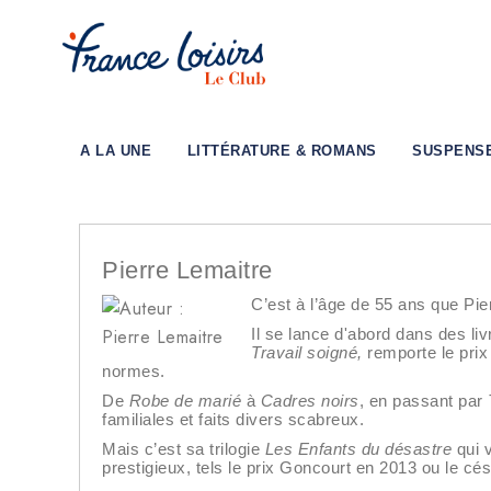
A LA UNE
LITTÉRATURE & ROMANS
SUSPENS
Pierre Lemaitre
C’est à l’âge de 55 ans que Pier
Il se lance d'abord dans des livr
Travail soigné,
remporte le prix
normes.
De
Robe de marié
à
Cadres noirs
, en passant par
familiales et faits divers scabreux.
Mais c’est sa trilogie
Les Enfants du désastre
qui v
prestigieux, tels le prix Goncourt en 2013 ou le cé