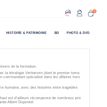
0
Le Mag
HISTOIRE & PATRIMOINE
BD
PHOTO & DVD
nivers de la formation.
vec la tétralogie
Verhœven
(dont le premier tome,
un commandant spécialisé dans les affaires hors
’âme humaine, avec des histoires entre tragédies
-haut
est d’ailleurs récompensé de nombreux prix
gnée Albert Dupontel.