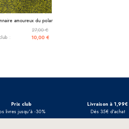
onnaire amoureux du polar
27,00 €
club :
10,00 €
Prix club
Livraison à 1,99€
os livres jusqu'à -30%
Dès 35€ d'achat