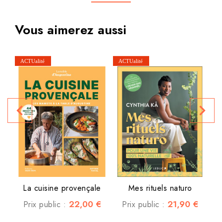
Vous aimerez aussi
navigate_before
navigate_next
P
La cuisine provençale
Mes rituels naturo
22,00 €
21,90 €
Prix public :
Prix public :