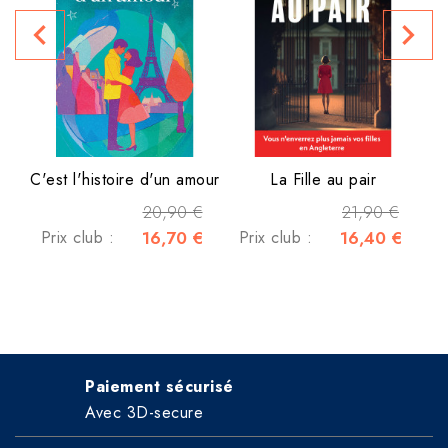
P
navigate_before
navigate_next
C'est l'histoire d'un amour
La Fille au pair
20,90 €
21,90 €
Prix club :
16,70 €
Prix club :
16,40 €
Paiement sécurisé
Avec 3D-secure