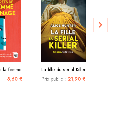
Je suis né
Prix public
navigate_next
Les Secrets de la femme de...
La fille du serial Killer
8,60 €
21,90 €
Prix public :