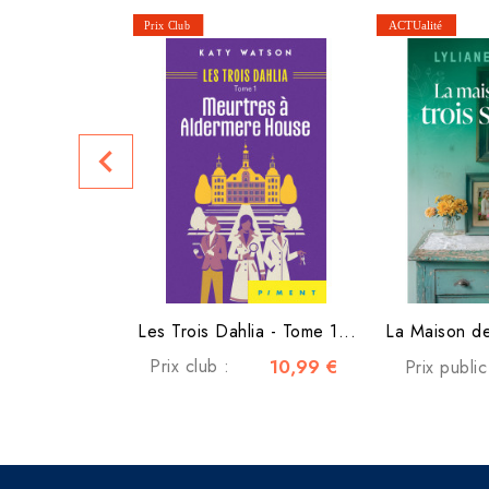
navigate_before
Les Trois Dahlia - Tome 1...
La Maison de
Prix club :
10,99 €
Prix publi