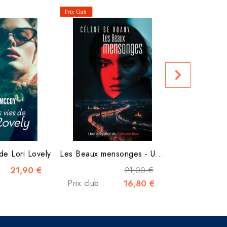
La gouv
Prix club :
navigate_next
 de Lori Lovely
Les Beaux mensonges - Une...
21,90 €
21,00 €
Prix club :
16,80 €