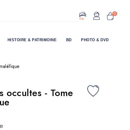
0
Le Mag
HISTOIRE & PATRIMOINE
BD
PHOTO & DVD
maléfique
s occultes - Tome
que
e