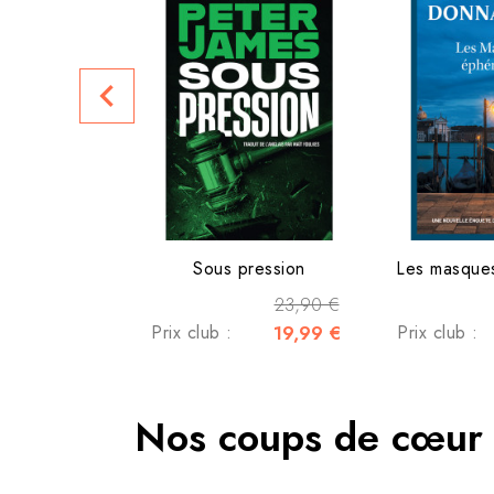
navigate_before
Sous pression
Les masque
23,90 €
Prix club :
19,99 €
Prix club :
Nos coups de cœur