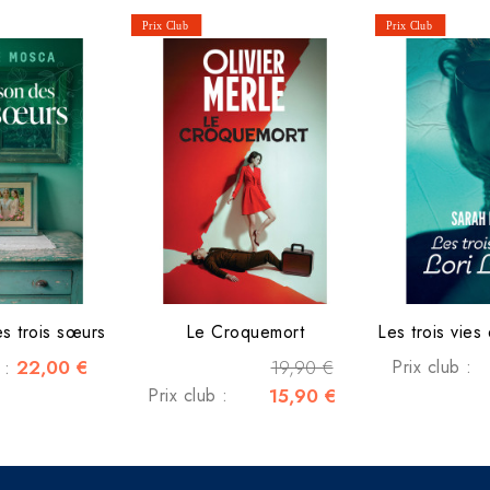
s trois sœurs
Le Croquemort
Les trois vies
22,00 €
19,90 €
Prix club :
c :
Prix club :
15,90 €