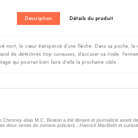
Description
Détails du produit
vé mort, le cœur transpercé d’une flèche. Dans sa poche, la ca
 friand de détectives trop curieuses, d’accuser sa rivale. Fe
age qui pourrait bien faire d'elle la prochaine cible...
hesney alias M.C. Beaton a été libraire et journaliste avant de
es deux séries de romans policiers :
Hamish MacBeth
et surtou