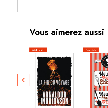
Vous aimerez aussi
navigate_before