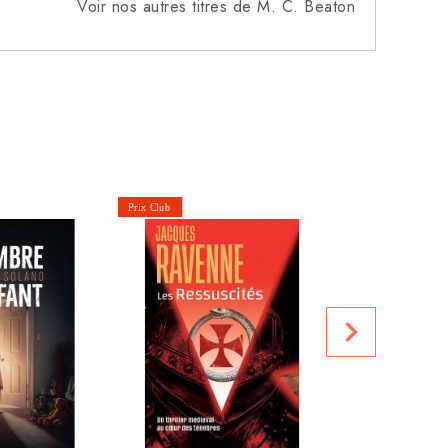
Voir nos autres titres de M. C. Beaton
Le crime 
Prix public
navigate_next