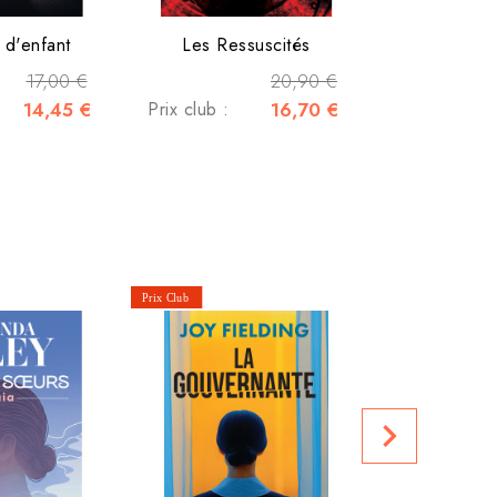
d'enfant
Les Ressuscités
17,00 €
20,90 €
14,45 €
Prix club :
16,70 €
navigate_next
Prix club :