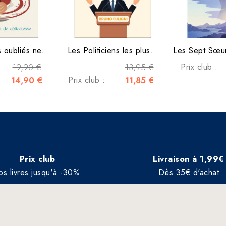
 oubliés ne...
Les Politiciens les plus...
19,90 €
13,95 €
Prix club :
14,90 €
Prix club :
11,85 €
Prix club
Livraison à 1,99€
os livres jusqu'à -30%
Dès 35€ d'achat