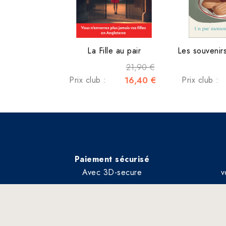
La Fille au pair
Les souvenirs
21,90 €
Prix club :
16,40 €
Prix club :
Paiement sécurisé
Avec 3D-secure
v