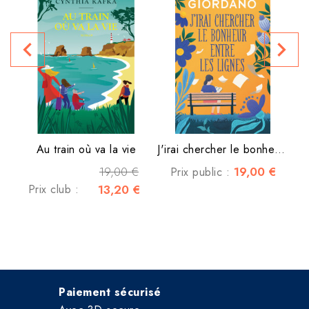
navigate_before
navigate_next
P
Au train où va la vie
J'irai chercher le bonheur...
19,00 €
19,00 €
Prix public :
Prix club :
13,20 €
Paiement sécurisé