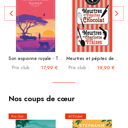
navigate_before
navigate_next
Son espionne royale - Tomes...
Meurtres et pépites de...
Prix club :
17,99 €
Prix club :
19,90 €
Nos coups de cœur