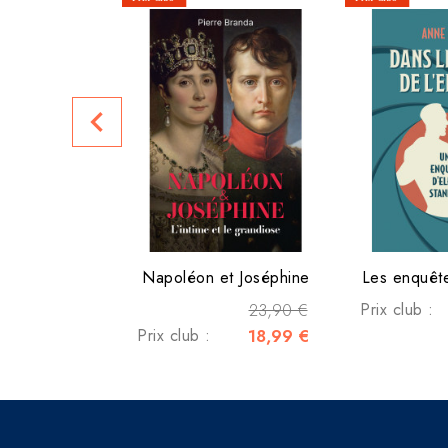
navigate_before
Napoléon et Joséphine
Les enquête
23,90 €
Prix club :
Prix club :
18,99 €