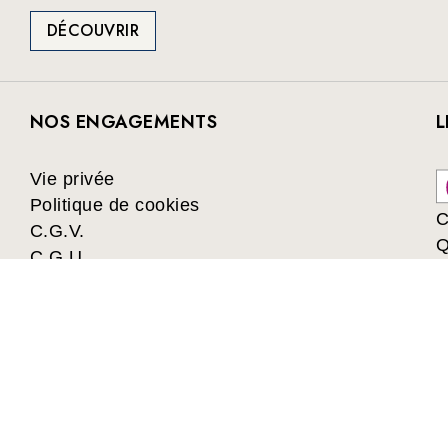
DÉCOUVRIR
NOS ENGAGEMENTS
L
Vie privée
Politique de cookies
C
C.G.V.
Q
C.G.U.
Collectivités
Les avantages du Club