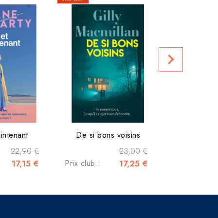
Le doux parfu
Prix club :
navigate_next
aintenant
De si bons voisins
22,90 €
23,00 €
17,15 €
Prix club :
17,25 €