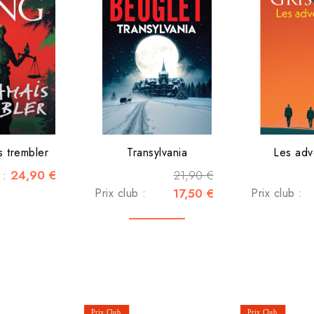
s trembler
Transylvania
Les adv
24,90 €
21,90 €
c :
Prix club :
17,50 €
Prix club :