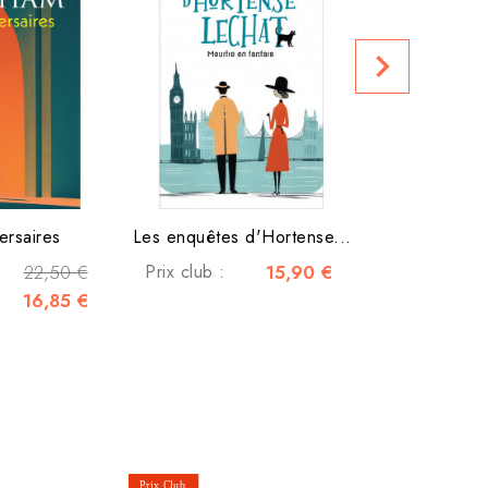
navigate_next
Prix club :
ersaires
Les enquêtes d'Hortense...
22,50 €
Prix club :
15,90 €
16,85 €