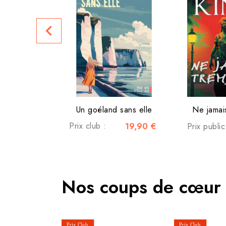
navigate_before
Un goéland sans elle
Ne jamai
Prix club :
19,90 €
Prix publi
Nos coups de cœur