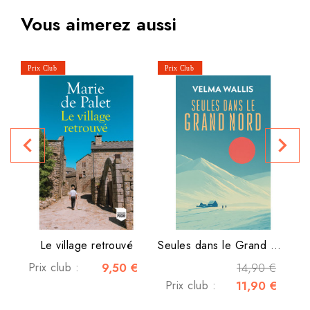
Vous aimerez aussi
navigate_before
navigate_next
P
Le village retrouvé
Seules dans le Grand Nord
Prix club :
9,50 €
14,90 €
Prix club :
11,90 €