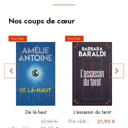
Nos coups de cœur
navigate_before
navigate_next
P
De là-haut
L'assassin du tarot
21,90 €
Prix club :
21,90 €