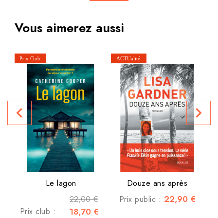
Vous aimerez aussi
navigate_before
navigate_next
P
Le lagon
Douze ans après
22,00 €
22,90 €
Prix public :
Prix club :
18,70 €