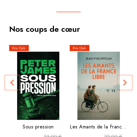
Nos coups de cœur
P
navigate_before
navigate_next
Sous pression
Les Amants de la France libre
23,90 €
22,90 €