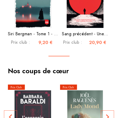
Siri Bergman - Tome 1 - Ça...
Sang précédent - Une...
Prix club :
9,20 €
Prix club :
20,90 €
Nos coups de cœur
navigate_before
navigate_next