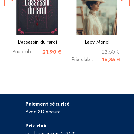
P
L'assassin du tarot
Lady Mond
Prix club :
21,90 €
22,50 €
Prix club :
16,85 €
Paiement sécurisé
Avec 3D-secure
Prix club
vos livres jusqu'à -30%