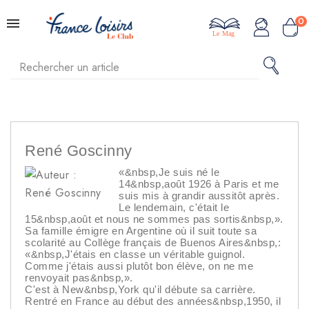
0
Le Mag
René Goscinny
«&nbsp,Je suis né le
14&nbsp,août 1926 à Paris et me
suis mis à grandir aussitôt après.
Le lendemain, c'était le
15&nbsp,août et nous ne sommes pas sortis&nbsp,».
Sa famille émigre en Argentine où il suit toute sa
scolarité au Collège français de Buenos Aires&nbsp,:
«&nbsp,J'étais en classe un véritable guignol.
Comme j'étais aussi plutôt bon élève, on ne me
renvoyait pas&nbsp,».
C'est à New&nbsp,York qu'il débute sa carrière.
Rentré en France au début des années&nbsp,1950, il