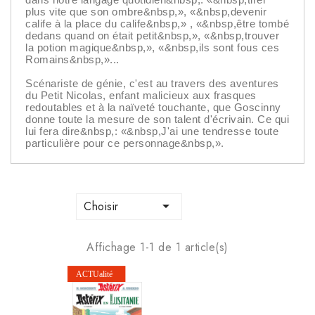
plus vite que son ombre&nbsp,», «&nbsp,devenir
calife à la place du calife&nbsp,» , «&nbsp,être tombé
dedans quand on était petit&nbsp,», «&nbsp,trouver
la potion magique&nbsp,», «&nbsp,ils sont fous ces
Romains&nbsp,»...
Scénariste de génie, c'est au travers des aventures
du Petit Nicolas, enfant malicieux aux frasques
redoutables et à la naïveté touchante, que Goscinny
donne toute la mesure de son talent d'écrivain. Ce qui
lui fera dire&nbsp,: «&nbsp,J'ai une tendresse toute
particulière pour ce personnage&nbsp,».

Choisir
Affichage 1-1 de 1 article(s)