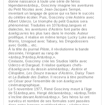
donne naissance à toute une série de héros
légendaires&nbsp,, Goscinny imagine les aventures
du Petit Nicolas avec Jean-Jacques Sempé,
inventant un langage de gosse qui va faire le succès
du célèbre écolier. Puis, Goscinny crée Astérix avec
Albert Uderzo. Le triomphe du petit Gaulois sera
phénoménal. Traduites en 107&nbsp,langues et
dialectes, les aventures d'Astérix font partie des
&oelig;uvres les plus lues dans le monde. Auteur
prolifique, il réalise en même temps Lucky Luke avec
Morris, Iznogoud avec Tabary, les Dingodossiers
avec Gotlib... etc.
À la tête du journal
Pilote
, il révolutionne la bande
dessinée, l'érigeant au rang de
«&nbsp,9
&nbsp,Art&nbsp,».
e
Cinéaste, Goscinny crée les Studios Idéfix avec
Uderzo et Dargaud. Il réalise quelques chefs-
d'&oelig;uvre du dessin animé&nbsp,:
Astérix et
Cléopâtre
,
Les Douze travaux d'Astérix
,
Daisy Town
et
La Ballade des Dalton
. Il recevra à titre posthume
un César pour l'ensemble de son &oelig;uvre
cinématographique.
Le 5 novembre 1977, René Goscinny meurt à l'âge
de 51&nbsp,ans. Hergé déclare&nbsp,: «&nbsp,Tintin
s'incline devant Astérix&nbsp,». Ses héros lui ont
survécu et nombre de ses formules sont passées
dans notre langage quotidien&nbsp,: «&nbsp,tirer