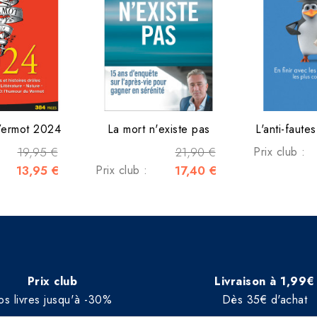
Vermot 2024
La mort n'existe pas
L'anti-faute
19,95 €
21,90 €
Prix club :
13,95 €
Prix club :
17,40 €
Prix club
Livraison à 1,99€
os livres jusqu'à -30%
Dès 35€ d'achat