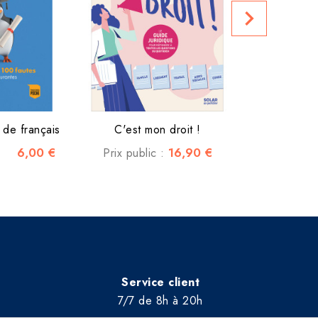
navigate_next
Prix club :
s de français
C'est mon droit !
6,00 €
16,90 €
Prix public :
Service client
7/7 de 8h à 20h