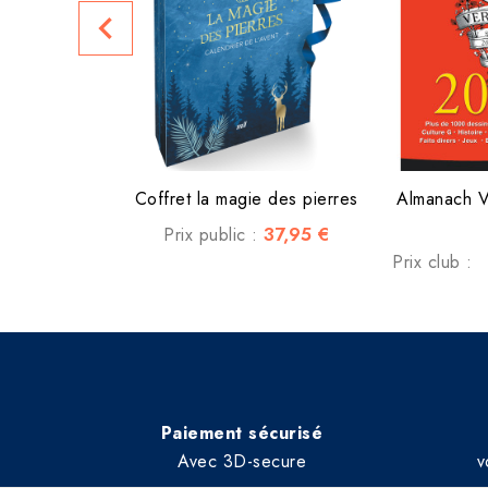
navigate_before
Coffret la magie des pierres
Almanach 
37,95 €
Prix public :
Prix club :
Paiement sécurisé
Avec 3D-secure
v