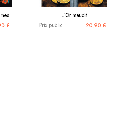
umes
L'Or maudit
90 €
Prix public :
20,90 €