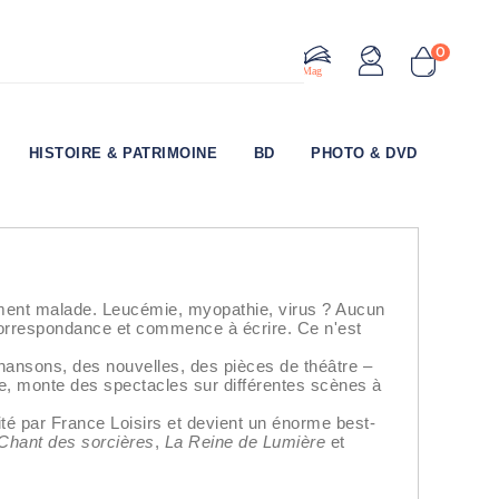
0
Le Mag
HISTOIRE & PATRIMOINE
BD
PHOTO & DVD
vement malade. Leucémie, myopathie, virus ? Aucun
r correspondance et commence à écrire. Ce n'est
 chansons, des nouvelles, des pièces de théâtre –
re, monte des spectacles sur différentes scènes à
dité par France Loisirs et devient un énorme best-
Chant des sorcières
,
La Reine de Lumière
et