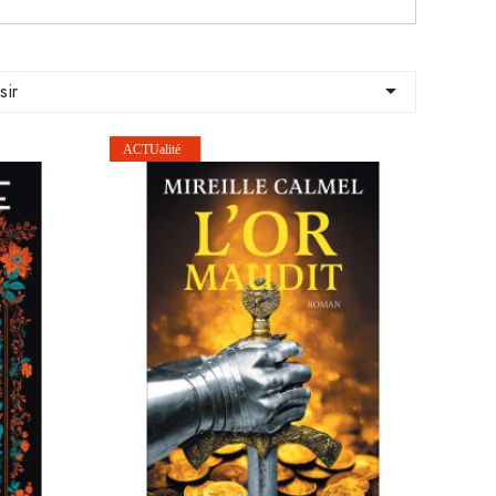

sir