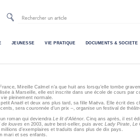
E
JEUNESSE
VIE PRATIQUE
DOCUMENTS & SOCIETE
France, Mireille Calmel n’a que huit ans lorsqu’elle tombe gra
talisée à Marseille, elle est inscrite dans une école de cours pa
 vie pleinement normale.
etit Anaël et deux ans plus tard, sa fille Maëva. Elle écrit des
cents, sera couronnée d’un prix –, organise un festival de théât
 à un roman qui deviendra
Le lit d’Aliénor
. Cinq ans après, il est é
 de louves
en 2003, autre best-seller, puis avec
Lady Pirate
,
Le 
millions d'exemplaires et traduits dans plus de dix pays.
on mari et ses enfants.