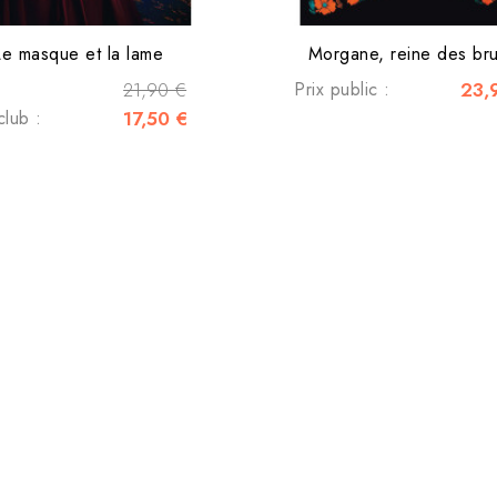
Le masque et la lame
Morgane, reine des br
21,90 €
Prix public :
23,
club :
17,50 €