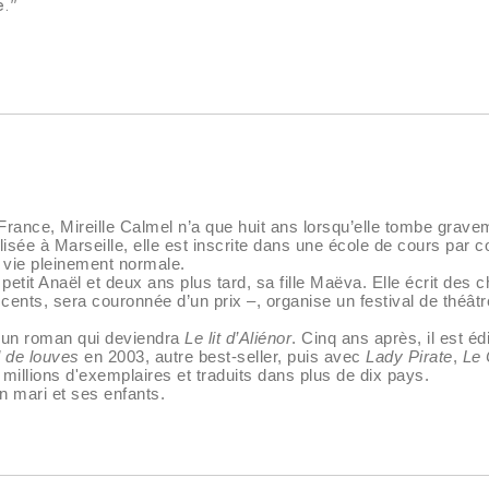
e."
France, Mireille Calmel n’a que huit ans lorsqu’elle tombe gra
talisée à Marseille, elle est inscrite dans une école de cours pa
 vie pleinement normale.
etit Anaël et deux ans plus tard, sa fille Maëva. Elle écrit des
cents, sera couronnée d’un prix –, organise un festival de théât
 à un roman qui deviendra
Le lit d’Aliénor
. Cinq ans après, il est é
 de louves
en 2003, autre best-seller, puis avec
Lady Pirate
,
Le 
millions d'exemplaires et traduits dans plus de dix pays.
on mari et ses enfants.