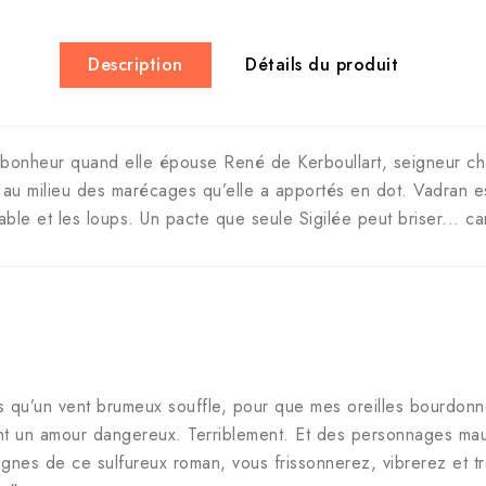
Description
Détails du produit
bonheur quand elle épouse René de Kerboullart, seigneur cha
 au milieu des marécages qu’elle a apportés en dot. Vadran e
able et les loups. Un pacte que seule Sigilée peut briser... car 
ois qu’un vent brumeux souffle, pour que mes oreilles bourdonn
nt un amour dangereux. Terriblement. Et des personnages maudi
 lignes de ce sulfureux roman, vous frissonnerez, vibrerez e