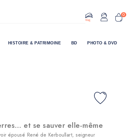
0
Le Mag
HISTOIRE & PATRIMOINE
BD
PHOTO & DVD
terres… et se sauver elle-même
oir épousé René de Kerboullart, seigneur