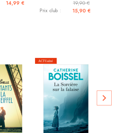
14,99 €
19,90 €
Prix club :
15,90 €
Le villag
Prix club :
navigate_next