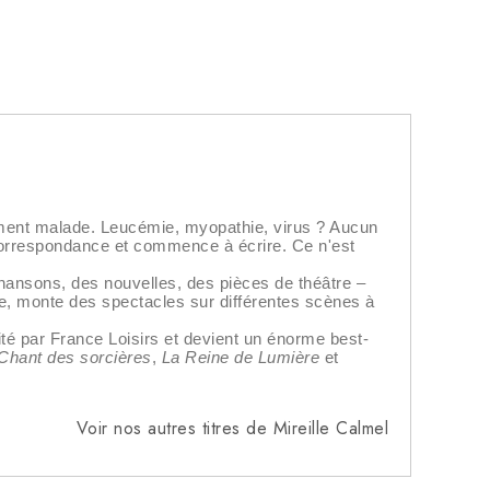
vement malade. Leucémie, myopathie, virus ? Aucun
r correspondance et commence à écrire. Ce n'est
 chansons, des nouvelles, des pièces de théâtre –
re, monte des spectacles sur différentes scènes à
dité par France Loisirs et devient un énorme best-
Chant des sorcières
,
La Reine de Lumière
et
Voir nos autres titres de Mireille Calmel