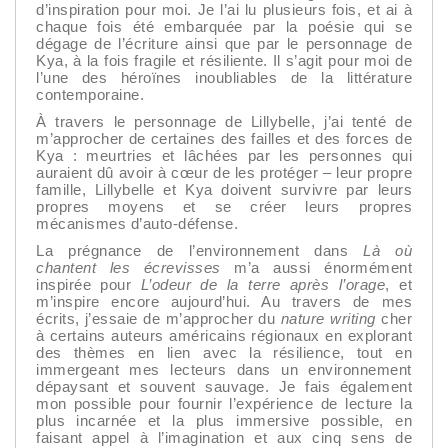
d’inspiration pour moi. Je l’ai lu plusieurs fois, et ai à
chaque fois été embarquée par la poésie qui se
dégage de l’écriture ainsi que par le personnage de
Kya, à la fois fragile et résiliente. Il s’agit pour moi de
l’une des héroïnes inoubliables de la littérature
contemporaine.
À travers le personnage de Lillybelle, j’ai tenté de
m’approcher de certaines des failles et des forces de
Kya : meurtries et lâchées par les personnes qui
auraient dû avoir à cœur de les protéger – leur propre
famille, Lillybelle et Kya doivent survivre par leurs
propres moyens et se créer leurs propres
mécanismes d’auto-défense.
La prégnance de l’environnement dans
Là où
chantent les écrevisses
m’a aussi énormément
inspirée pour
L’odeur de la terre après l’orage
, et
m’inspire encore aujourd’hui. Au travers de mes
écrits, j’essaie de m’approcher du
nature writing
cher
à certains auteurs américains régionaux en explorant
des thèmes en lien avec la résilience, tout en
immergeant mes lecteurs dans un environnement
dépaysant et souvent sauvage. Je fais également
mon possible pour fournir l’expérience de lecture la
plus incarnée et la plus immersive possible, en
faisant appel à l’imagination et aux cinq sens de