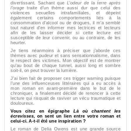
divertissant. Sachant que
L’odeur de la terre après
l’orage
traite d’un thème aussi dur que celui des
violences sexuelles intrafamiliales, et dépeint
également certains comportements liés à la
consommation d’alcool ou de drogues, il m’a semblé
tout naturel d’en informer mes lectrices et lecteurs
afin de les laisser décider si cette lecture est
susceptible de leur convenir, ou au contraire, de les
heurter.
Je tiens néanmoins à préciser que j’aborde ces
thèmes avec pudeur et sans sensationnalisme, dans
le respect des victimes. Mon objectif est de montrer
qu’au bout de chaque tunnel, aussi long et sombre
soit-il, on peut trouver la lumière.
J’ai bien fait de proposer ces trigger warning puisque
l’une des influenceuses littéraires qui a eu accès à
mon roman en avant-première dans le but de le
chroniquer, a finalement décidé de renoncer à cette
lecture qui risquait de raviver un vécu traumatique et
douloureux.
Vous citez en épigraphe
Là où chantent les
écrevisses
, on sent un lien entre votre roman et
celui-ci. A-t-il été une inspiration ?
Le roman de Delia Owens est une grande source