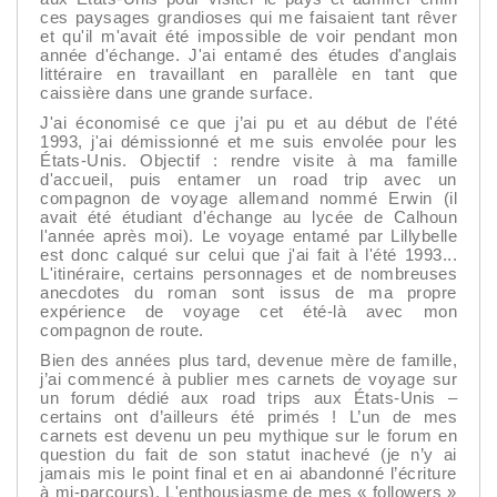
ces paysages grandioses qui me faisaient tant rêver
et qu'il m'avait été impossible de voir pendant mon
année d'échange. J'ai entamé des études d'anglais
littéraire en travaillant en parallèle en tant que
caissière dans une grande surface.
J'ai économisé ce que j’ai pu et au début de l'été
1993, j'ai démissionné et me suis envolée pour les
États-Unis. Objectif : rendre visite à ma famille
d'accueil, puis entamer un road trip avec un
compagnon de voyage allemand nommé Erwin (il
avait été étudiant d'échange au lycée de Calhoun
l'année après moi). Le voyage entamé par Lillybelle
est donc calqué sur celui que j'ai fait à l'été 1993...
L'itinéraire, certains personnages et de nombreuses
anecdotes du roman sont issus de ma propre
expérience de voyage cet été-là avec mon
compagnon de route.
Bien des années plus tard, devenue mère de famille,
j’ai commencé à publier mes carnets de voyage sur
un forum dédié aux road trips aux États-Unis –
certains ont d’ailleurs été primés ! L’un de mes
carnets est devenu un peu mythique sur le forum en
question du fait de son statut inachevé (je n’y ai
jamais mis le point final et en ai abandonné l’écriture
à mi-parcours). L'enthousiasme de mes « followers »