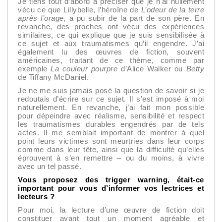
Je tiens tout d’abord à préciser que je n'ai nullement
vécu ce que Lillybelle, l’héroïne de
L’odeur de la terre
après l’orage,
a pu subir de la part de son père. En
revanche, des proches ont vécu des expériences
similaires, ce qui explique que je suis sensibilisée à
ce sujet et aux traumatismes qu’il engendre. J’ai
également lu des œuvres de fiction, souvent
américaines, traitant de ce thème, comme par
exemple
La couleur pourpre
d’Alice Walker ou
Betty
de Tiffany McDaniel.
Je ne me suis jamais posé la question de savoir si je
redoutais d’écrire sur ce sujet. Il s’est imposé à moi
naturellement. En revanche, j’ai fait mon possible
pour dépeindre avec réalisme, sensibilité et respect
les traumatismes durables engendrés par de tels
actes. Il me semblait important de montrer à quel
point leurs victimes sont meurtries dans leur corps
comme dans leur tête, ainsi que la difficulté qu’elles
éprouvent à s’en remettre – ou du moins, à vivre
avec un tel passé.
Vous proposez des trigger warning, était-ce
important pour vous d’informer vos lectrices et
lecteurs ?
Pour moi, la lecture d’une œuvre de fiction doit
constituer avant tout un moment agréable et