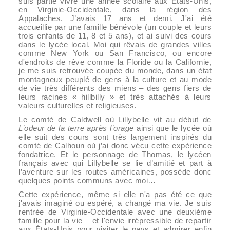
suis partie vivre une année scolaire aux États-Unis,
en Virginie-Occidentale, dans la région des
Appalaches. J’avais 17 ans et demi. J'ai été
accueillie par une famille bénévole (un couple et leurs
trois enfants de 11, 8 et 5 ans), et ai suivi des cours
dans le lycée local. Moi qui rêvais de grandes villes
comme New York ou San Francisco, ou encore
d'endroits de rêve comme la Floride ou la Californie,
je me suis retrouvée coupée du monde, dans un état
montagneux peuplé de gens à la culture et au mode
de vie très différents des miens – des gens fiers de
leurs racines « hillbilly » et très attachés à leurs
valeurs culturelles et religieuses.
Le comté de Caldwell où Lillybelle vit au début de
L’odeur de la terre après l’orage
ainsi que le lycée où
elle suit des cours sont très largement inspirés du
comté de Calhoun où j’ai donc vécu cette expérience
fondatrice. Et le personnage de Thomas, le lycéen
français avec qui Lillybelle se lie d’amitié et part à
l’aventure sur les routes américaines, possède donc
quelques points communs avec moi…
Cette expérience, même si elle n'a pas été ce que
j'avais imaginé ou espéré, a changé ma vie. Je suis
rentrée de Virginie-Occidentale avec une deuxième
famille pour la vie – et l'envie irrépressible de repartir
aux États-Unis pour visiter le pays et admirer enfin