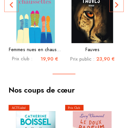
navigate_before
navigate_next
P
Femmes nues en chaussettes
Fauves
Prix club :
19,90 €
23,90 €
Prix public :
Nos coups de cœur