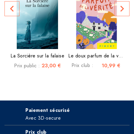
navigate_before
navigate_next
P
La Sorcière sur la falaise
Le doux parfum de la vérité
23,00 €
Prix club :
10,99 €
Prix public :
Paiement sécurisé
Avec 3D-secure
Prix club