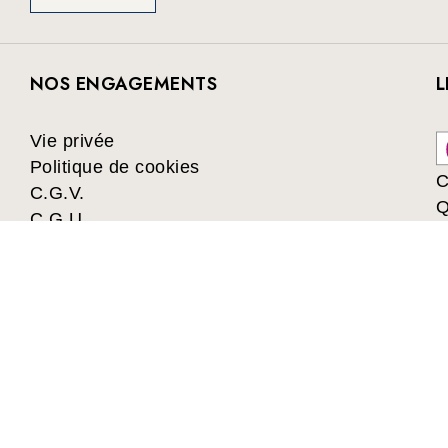
NOS ENGAGEMENTS
L
Vie privée
Politique de cookies
C
C.G.V.
Q
C.G.U.
Collectivités
Les avantages du Club
es, romans, jeux et jouets à prix préférentiels. Les meilleurs l