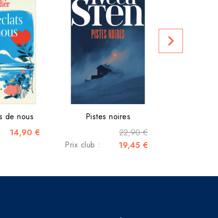
Prix club :
navigate_next
s de nous
Pistes noires
14,90 €
22,90 €
Prix club :
19,45 €