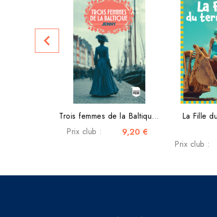
navigate_before
Trois femmes de la Baltique...
La Fille d
Prix club :
9,20 €
Prix club :