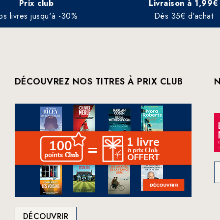
Prix club
Livraison à 1,99€
os livres jusqu'à -30%
Dès 35€ d'achat
DÉCOUVREZ NOS TITRES À PRIX CLUB
N
DÉCOUVRIR