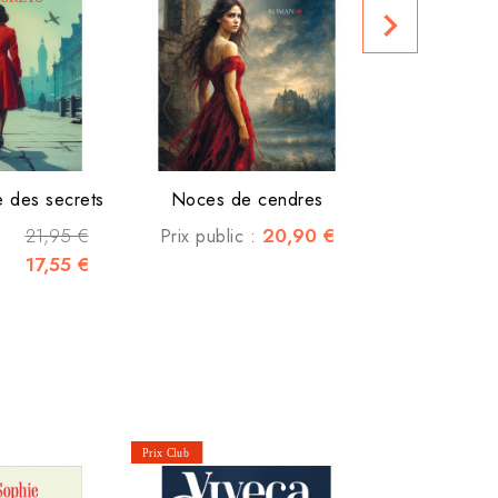
navigate_next
Prix club :
 des secrets
Noces de cendres
21,95 €
20,90 €
Prix public :
17,55 €