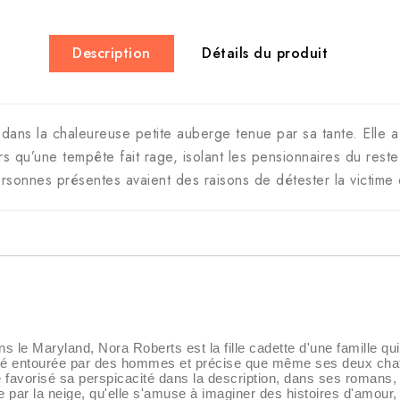
Description
Détails du produit
dans la chaleureuse petite auberge tenue par sa tante. Elle a
ors qu’une tempête fait rage, isolant les pensionnaires du res
sonnes présentes avaient des raisons de détester la victime
s le Maryland, Nora Roberts est la fille cadette d'une famille 
été entourée par des hommes et précise que même ses deux chats 
e favorisé sa perspicacité dans la description, dans ses romans
e par la neige, qu'elle s'amuse à imaginer des histoires d'amour, q