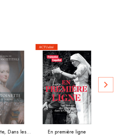
Le Livre de 
navigate_next
Prix club :
Marie-Antoinette, Dans les...
En première ligne