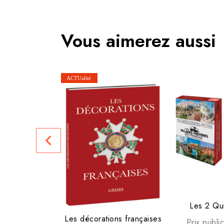
Vous aimerez aussi
navigate_before
Les 2 Qui
Les décorations françaises
Prix publi