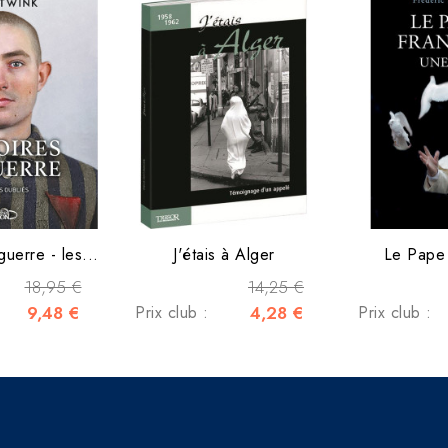
guerre - les...
J'étais à Alger
Le Pape 
18,95 €
14,25 €
9,48 €
Prix club :
4,28 €
Prix club :