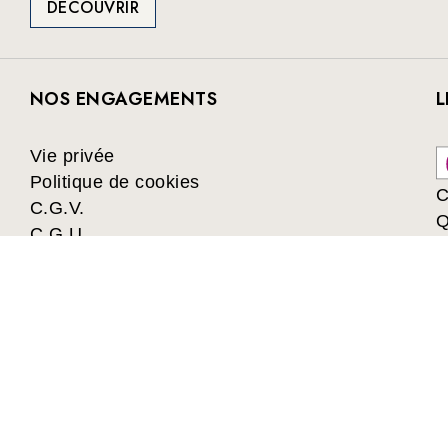
DÉCOUVRIR
NOS ENGAGEMENTS
L
Vie privée
Politique de cookies
C
C.G.V.
Q
C.G.U.
Collectivités
Les avantages du Club
es, romans, jeux et jouets à prix préférentiels. Les meilleurs l