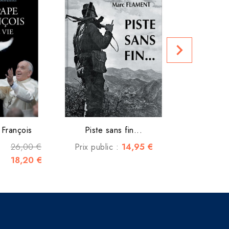
L'enfant de
navigate_next
Prix club :
François
Piste sans fin...
26,00 €
14,95 €
Prix public :
18,20 €