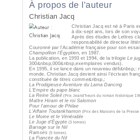
À propos de l’auteur
Christian Jacq
Christian Jacq est né à Paris e
à dix-sept ans, lors de son vo
Après des études de Lettres cla
responsabilité de directeur litt
Couronné par l'Académie française pour son essa
Champollion l'Égyptien
, en 1987.
La publication, en 1993 et 1994, de la trilogie
Le ju
300&nbsp,000&nbsp,exemplaires vendus).
En 1995, il se lance dans un nouveau défi&nbsp,: r
monde. Christian Jacq devient ainsi l'écrivain frança
constituée de titres comme&nbsp,:
La Prodigieuse Aventure du Lama Dancing
L'Empire du pape blanc
La Reine Soleil
(Prix Jeand'heurs du roman historique 19
Maître Hiram et le roi Salomon
Pour l'amour de Philae
L'Affaire Toutankhamon
(Prix des Maisons de la Presse
Le Moine et le Vénérable
Le Juge d'Égypte
(3 tomes)
Barrage sur le Nil
Ramsès
(5 tomes)
La Fiancée du Nil