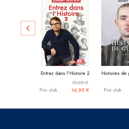
navigate_before
Entrez dans l'Histoire 2
Histoires de 
19,95 €
Prix club :
14,95 €
Prix club :