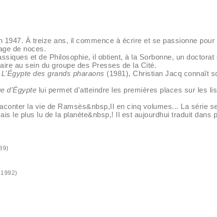
n 1947. À treize ans, il commence à écrire et se passionne pour l
yage de noces.
ssiques et de Philosophie, il obtient, à la Sorbonne, un doctorat 
éraire au sein du groupe des Presses de la Cité.
i
L'Égypte des grands pharaons
(1981), Christian Jacq connaît 
ge d'Égypte
lui permet d'atteindre les premières places sur les li
aconter la vie de Ramsès&nbsp,II en cinq volumes... La série se
is le plus lu de la planète&nbsp,! Il est aujourdhui traduit dans p
89)
 1992)