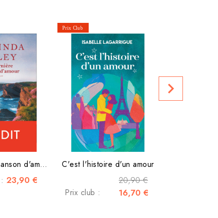
Terre 
navigate_next
Prix club :
La dernière chanson d'amour
C'est l'histoire d'un amour
23,90 €
20,90 €
 :
Prix club :
16,70 €