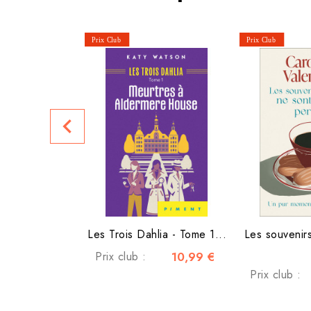
navigate_before
Les Trois Dahlia - Tome 1...
Les souvenirs
Prix club :
10,99 €
Prix club :