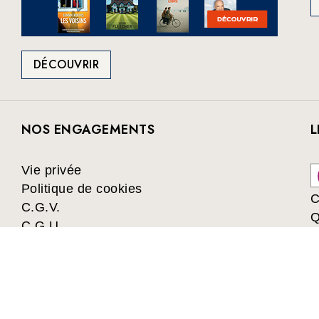
DÉCOUVRIR
NOS ENGAGEMENTS
L
Vie privée
Politique de cookies
C
C.G.V.
Q
C.G.U.
Collectivités
Les avantages du Club