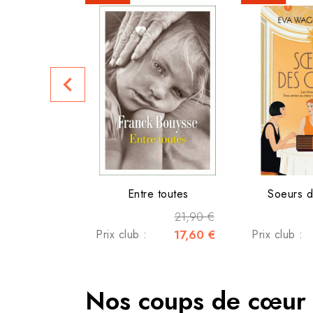
navigate_before
Entre toutes
Soeurs 
21,90 €
Prix club :
17,60 €
Prix club :
Nos coups de cœur