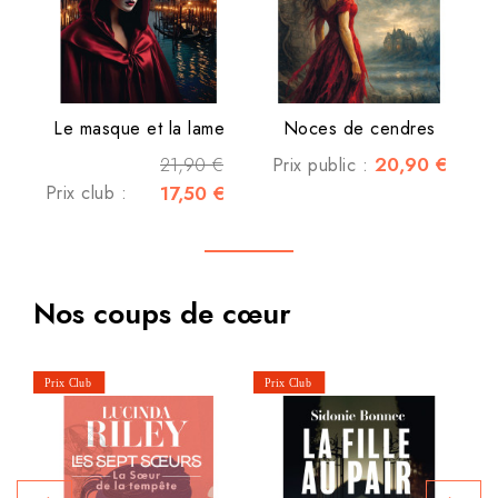
Le masque et la lame
Noces de cendres
21,90 €
20,90 €
Prix public :
Prix club :
17,50 €
Nos coups de cœur
P