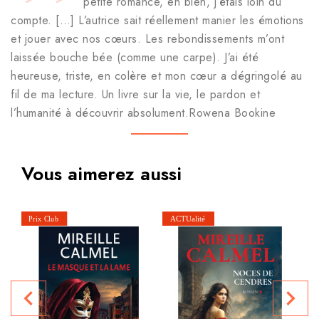
petite romance, eh bien, j’étais loin du
compte. […] L’autrice sait réellement manier les émotions
et jouer avec nos cœurs. Les rebondissements m’ont
laissée bouche bée (comme une carpe). J’ai été
heureuse, triste, en colère et mon cœur a dégringolé au
fil de ma lecture. Un livre sur la vie, le pardon et
l’humanité à découvrir absolument.Rowena Bookine
Vous aimerez aussi
P
navigate_before
navigate_next