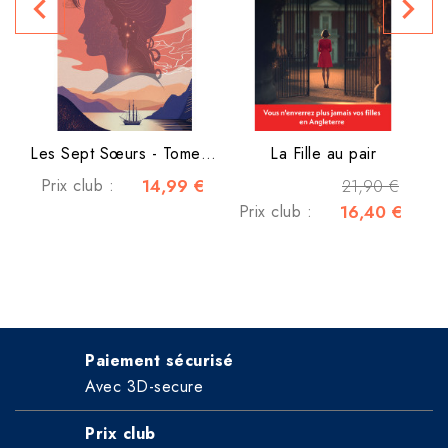
navigate_before
navigate_next
Les Sept Sœurs - Tome 2 -...
La Fille au pair
Prix club :
14,99 €
21,90 €
Prix club :
16,40 €
Paiement sécurisé
Avec 3D-secure
Prix club