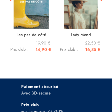
P
Les pas de côté
Lady Mond
19,90 €
22,50 €
Prix club :
14,90 €
Prix club :
16,85 €
Paiement sécurisé
Avec 3D-secure
Prix club
vos livres jusqu'à -30%