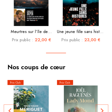
Meurtres sur l'île de...
Une jeune fille sans histoire
22,00 €
23,00 €
Prix public :
Prix public :
Nos coups de cœur
navigate_before
navigate_next