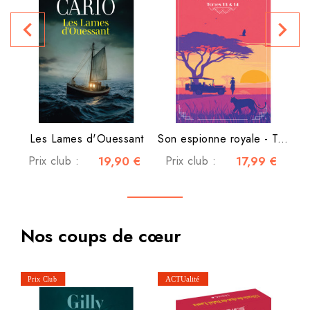
navigate_before
navigate_next
P
Les Lames d'Ouessant
Son espionne royale - Tomes...
Prix club :
19,90 €
Prix club :
17,99 €
Nos coups de cœur