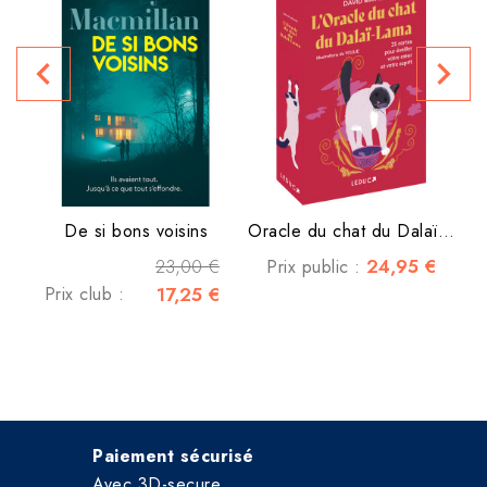
navigate_before
navigate_next
P
De si bons voisins
Oracle du chat du Dalaï-lama
23,00 €
24,95 €
Prix public :
Prix club :
17,25 €
Paiement sécurisé
Avec 3D-secure