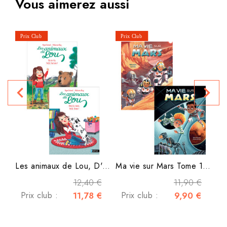
Vous aimerez aussi
L
navigate_before
navigate_next
P
Les animaux de Lou, D'où tu...
Ma vie sur Mars Tome 1 +...
12,40 €
11,90 €
Prix club :
11,78 €
Prix club :
9,90 €