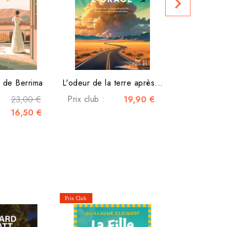
navigate_next
Prix club :
 de Berrima
L'odeur de la terre après...
23,00 €
Prix club :
19,90 €
16,50 €