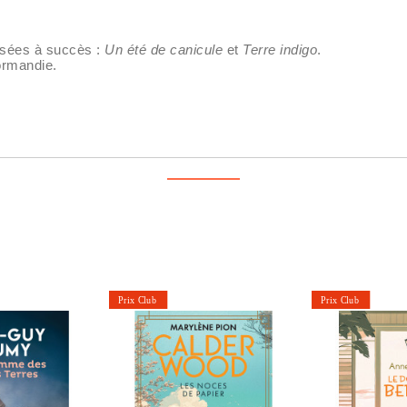
isées à succès :
Un été de canicule
et
Terre indigo
.
ormandie.