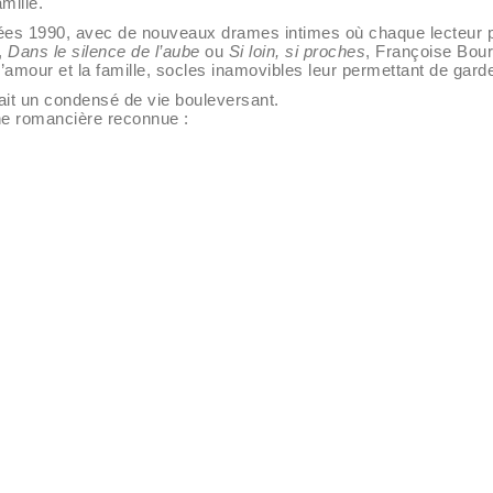
amille.
nnées 1990, avec de nouveaux drames intimes où chaque lecteur p
,
Dans le silence de l’aube
ou
Si loin, si proches
, Françoise Bour
l’amour et la famille, socles inamovibles leur permettant de garde
it un condensé de vie bouleversant.
 une romancière reconnue :