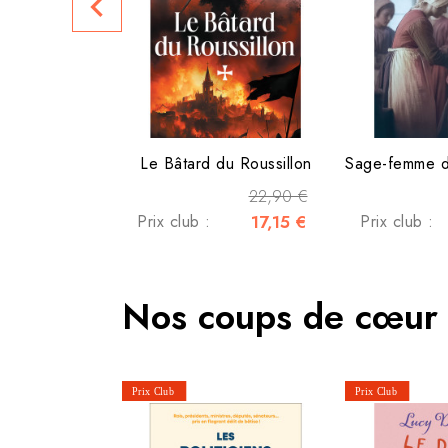
navigate_before
Le Bâtard du Roussillon
22,90 €
Prix club :
17,15 €
Prix club :
Nos coups de cœur