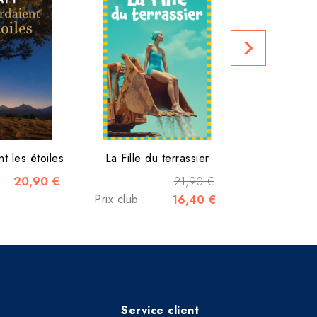
navigate_next
Prix club :
nt les étoiles
La Fille du terrassier
20,90 €
21,90 €
Prix club :
16,40 €
Service client