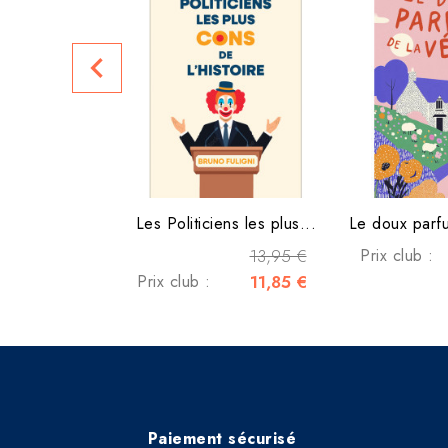
navigate_before
Les Politiciens les plus...
Le doux parfu
13,95 €
Prix club :
Prix club :
11,85 €
Paiement sécurisé