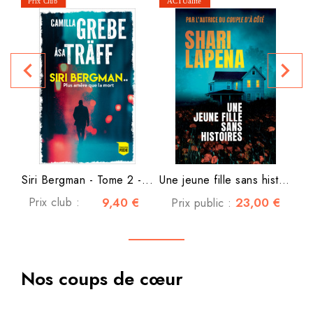
navigate_before
navigate_next
P
Siri Bergman - Tome 2 -...
Une jeune fille sans histoire
Prix club :
9,40 €
23,00 €
Prix public :
Nos coups de cœur