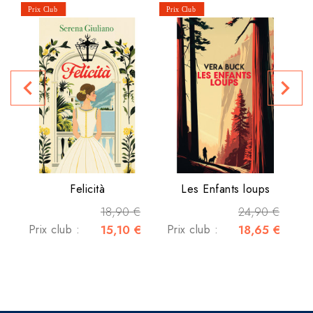
navigate_before
navigate_next
P
Felicità
Les Enfants loups
18,90 €
24,90 €
Prix club :
15,10 €
Prix club :
18,65 €