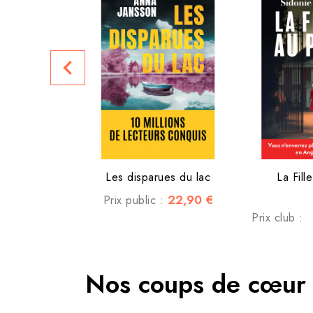
navigate_before
Les disparues du lac
La Fill
22,90 €
Prix public :
Prix club :
Nos coups de cœur