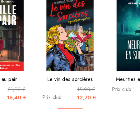
e au pair
Le vin des sorcières
Meurtres 
21,90 €
15,90 €
Prix club :
16,40 €
Prix club :
12,70 €