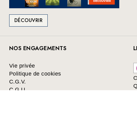
DÉCOUVRIR
NOS ENGAGEMENTS
L
Vie privée
Politique de cookies
C
C.G.V.
Q
C.G.U.
Collectivités
Les avantages du Club