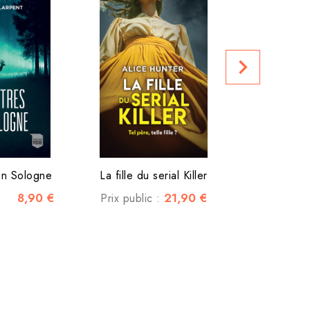
Sans Soleil -
navigate_next
Prix club :
en Sologne
La fille du serial Killer
8,90 €
21,90 €
Prix public :