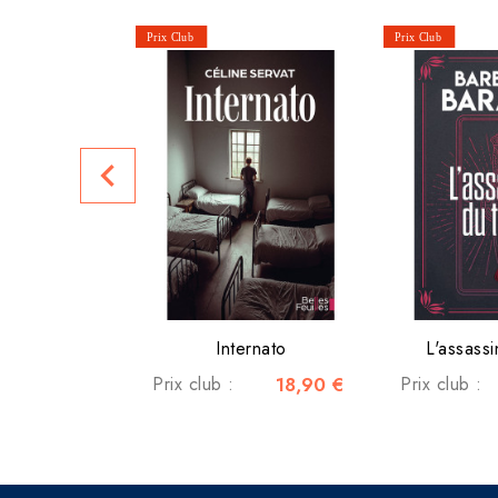
navigate_before
Internato
L'assassi
Prix club :
18,90 €
Prix club :