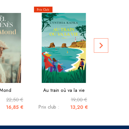
Les enquête
Prix club :
navigate_next
 Mond
Au train où va la vie
22,50 €
19,00 €
16,85 €
Prix club :
13,20 €