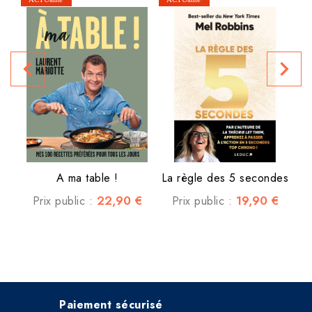
navigate_before
navigate_next
P
A ma table !
La règle des 5 secondes
22,90 €
19,90 €
Prix public :
Prix public :
Paiement sécurisé